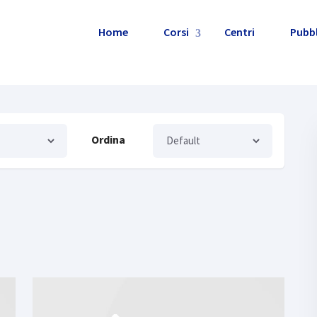
onsulenza,Servizi
Home
Corsi
Centri
Pubbl
nsulenza Azienda
Home
Servizi e Consulenza
Ordina